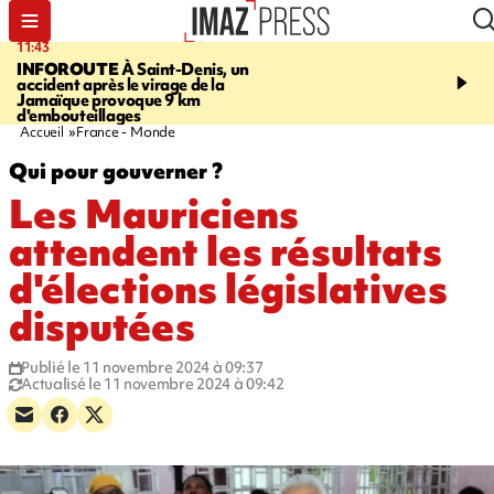
11:43
16:35
INFOROUTE
À Saint-Denis, un
PITON DE LA FOURN
accident après le virage de la
gendarmes évacuent un
Jamaïque provoque 9 km
randonneuse blessée, d
d'embouteillages
conditions météorologiqu
Accueil
France - Monde
Qui pour gouverner ?
Les Mauriciens
attendent les résultats
d'élections législatives
disputées
Publié le 11 novembre 2024 à 09:37
Actualisé le 11 novembre 2024 à 09:42