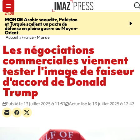
21:08
08:11
MONDE
Arabie saoudite, Pakistan
CRÉATEUR PÉI
Xénosc
et Turquie scellent un pacte de
de cartes à collectionne
défense en pleine guerre au Moyen-
La Réunion
Orient
Accueil
France - Monde
Les négociations
commerciales viennent
tester l'image de faiseur
d'accord de Donald
Trump
Publié le 13 juillet 2025 à 11:57
Actualisé le 13 juillet 2025 à 12:42