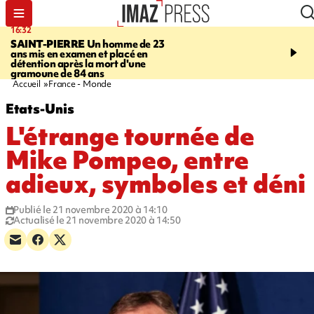
16:32
21:08
SAINT-PIERRE
Un homme de 23
MONDE
Arabie saoudit
ans mis en examen et placé en
et Turquie scellent un p
détention après la mort d'une
défense en pleine guerr
gramoune de 84 ans
Orient
Accueil
France - Monde
Etats-Unis
L'étrange tournée de
Mike Pompeo, entre
adieux, symboles et déni
Publié le 21 novembre 2020 à 14:10
Actualisé le 21 novembre 2020 à 14:50