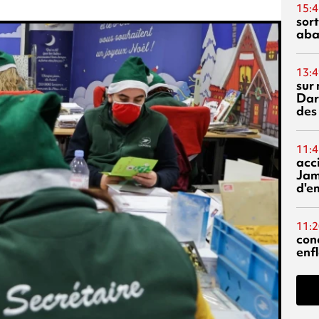
15:4
sor
aba
13:4
sur 
Dar
des
11:4
acci
Jam
d'e
11:2
con
enf