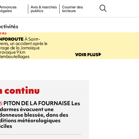
Annonces
Avis & marchés
Courrier des
légales
publics
lecteurs
ectivités
1:43
INFOROUTE
À Saint-
enis, un accident après le
irage de la Jamaïque
rovoque 9 km
VOIR PLUS
'embouteillages
 continu
PITON DE LA FOURNAISE
Les
5
darmes évacuent une
donneuse blessée, dans des
ditions météorologiques
iciles