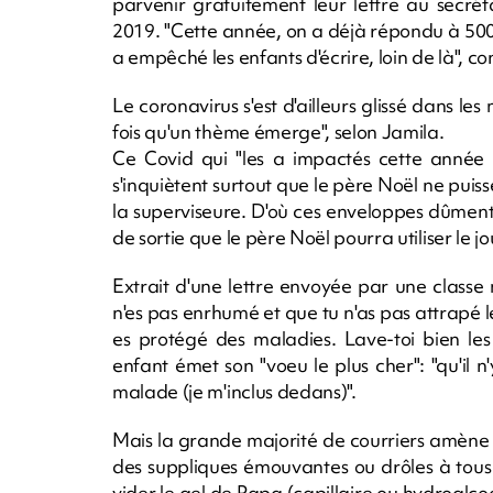
parvenir gratuitement leur lettre au secréta
2019. "Cette année, on a déjà répondu à 500.0
a empêché les enfants d'écrire, loin de là", co
Le coronavirus s'est d'ailleurs glissé dans le
fois qu'un thème émerge", selon Jamila.
Ce Covid qui "les a impactés cette année (..
s'inquiètent surtout que le père Noël ne puisse
la superviseure. D'où ces enveloppes dûment
de sortie que le père Noël pourra utiliser le jo
Extrait d'une lettre envoyée par une classe
n'es pas enrhumé et que tu n'as pas attrapé 
es protégé des maladies. Lave-toi bien le
enfant émet son "voeu le plus cher": "qu'il 
malade (je m'inclus dedans)".
Mais la grande majorité de courriers amène
des suppliques émouvantes ou drôles à tous â
vider le gel de Papa (capillaire ou hydroalco