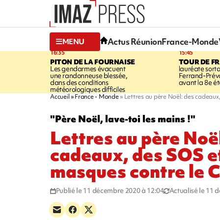
Actus Réunion
France-Monde
MENU
16:35
15:45
PITON DE LA FOURNAISE
TOUR DE F
Les gendarmes évacuent
lauréate sort
une randonneuse blessée,
Ferrand-Pré
dans des conditions
avant la 8e é
météorologiques difficiles
Accueil
France - Monde
Lettres au père Noël: des cadeaux
"Père Noël, lave-toi les mains !"
Lettres au père Noë
cadeaux, des SOS e
masques contre le 
Publié le 11 décembre 2020 à 12:04
Actualisé le 11 