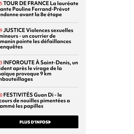
TOUR DE FRANCE
La lauréate
5
tante Pauline Ferrand-Prévot
ndonne avant la 8e étape
JUSTICE
Violences sexuelles
9
mineurs - un courrier de
manin pointe les défaillances
 enquêtes
INFOROUTE
À Saint-Denis, un
3
dent après le virage de la
aïque provoque 9 km
mbouteillages
FESTIVITÉS
Guan Di - le
0
cours de nouilles pimentées a
lammé les papilles
PLUS D’INFOS