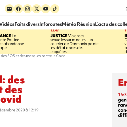
Vidéos
Faits divers
Inforoutes
Météo Réunion
L’actu des coll
13:49
1
RANCE
La
JUSTICE
Violences
ante Pauline
sexuelles sur mineurs - un
D
vot abandonne
courrier de Darmanin pointe
v
tape
les défaillances des
p
enquêtes
d
, des SOS et des masques contre le Covid
l: des
En
t des
16:3
Covid
gen
ran
con
décembre 2020 à 12:19
diff