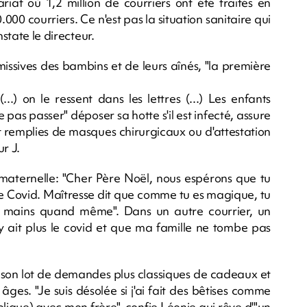
riat où 1,2 million de courriers ont été traités en
00 courriers. Ce n'est pas la situation sanitaire qui
nstate le directeur.
s missives des bambins et de leurs aînés, "la première
.) on le ressent dans les lettres (...) Les enfants
 pas passer" déposer sa hotte s'il est infecté, assure
 remplies de masques chirurgicaux ou d'attestation
ur J.
 maternelle: "Cher Père Noël, nous espérons que tu
le Covid. Maîtresse dit que comme tu es magique, tu
s mains quand même". Dans un autre courrier, un
n'y ait plus le covid et que ma famille ne tombe pas
 son lot de demandes plus classiques de cadeaux et
ges. "Je suis désolée si j'ai fait des bêtises comme
olique) avec mon frère", confie Léonie qui rêve d'"un