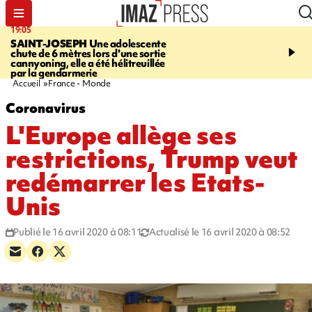
19:05
20:44
SAINT-JOSEPH
Une adolescente
À RETENIR CE SOIR
G
chute de 6 mètres lors d'une sortie
rouée de coups, cycliste,
cannyoning, elle a été hélitreuillée
personne disparue et c
par la gendarmerie
para-natation
Accueil
France - Monde
Coronavirus
L'Europe allège ses
restrictions, Trump veut
redémarrer les Etats-
Unis
Publié le 16 avril 2020 à 08:11
Actualisé le 16 avril 2020 à 08:52