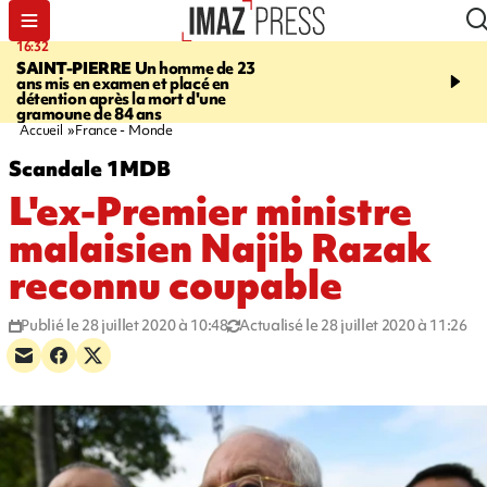
16:32
21:08
SAINT-PIERRE
Un homme de 23
MONDE
Arabie saoudit
ans mis en examen et placé en
et Turquie scellent un p
détention après la mort d'une
défense en pleine guerr
gramoune de 84 ans
Orient
Accueil
France - Monde
Scandale 1MDB
L'ex-Premier ministre
malaisien Najib Razak
reconnu coupable
Publié le 28 juillet 2020 à 10:48
Actualisé le 28 juillet 2020 à 11:26