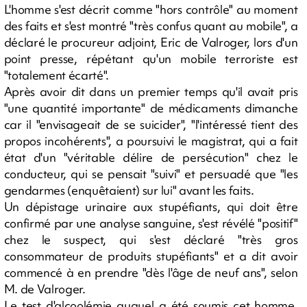
L'homme s'est décrit comme "hors contrôle" au moment
des faits et s'est montré "très confus quant au mobile", a
déclaré le procureur adjoint, Eric de Valroger, lors d'un
point presse, répétant qu'un mobile terroriste est
"totalement écarté".
Après avoir dit dans un premier temps qu'il avait pris
"une quantité importante" de médicaments dimanche
car il "envisageait de se suicider", "l'intéressé tient des
propos incohérents", a poursuivi le magistrat, qui a fait
état d'un "véritable délire de persécution" chez le
conducteur, qui se pensait "suivi" et persuadé que "les
gendarmes (enquêtaient) sur lui" avant les faits.
Un dépistage urinaire aux stupéfiants, qui doit être
confirmé par une analyse sanguine, s'est révélé "positif"
chez le suspect, qui s'est déclaré "très gros
consommateur de produits stupéfiants" et a dit avoir
commencé à en prendre "dès l'âge de neuf ans", selon
M. de Valroger.
Le test d'alcoolémie auquel a été soumis cet homme,