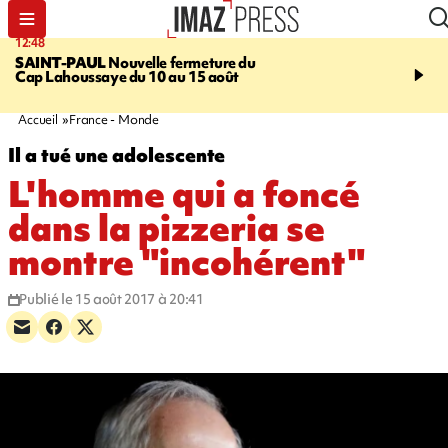
12:48
14:23
SAINT-PAUL
Nouvelle fermeture du
AFRIQUE DU SUD
Aprè
Cap Lahoussaye du 10 au 15 août
massif de migrants, la p
main-d'œuvre dans la na
ciel
Accueil
France - Monde
Il a tué une adolescente
L'homme qui a foncé
dans la pizzeria se
montre "incohérent"
Publié le 15 août 2017 à 20:41