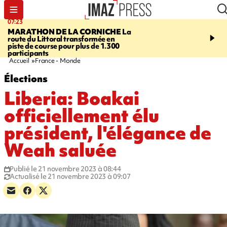
07:23
08:37
MARATHON DE LA CORNICHE
La
SAINT-DENIS
Lancemen
route du Littoral transformée en
braderie de l'océan pour
piste de course pour plus de 1.300
pouvoir d'achat des fami
participants
soutenir les commerçan
Accueil
France - Monde
Élections
Liberia: Boakai
officiellement élu
président, l'élégance de
Weah saluée
Publié le 21 novembre 2023 à 08:44
Actualisé le 21 novembre 2023 à 09:07