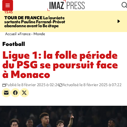
15:45
20:17
TOUR DE FRANCE
La lauréate
À RETENIR CE SOIR
Sé
sortante Pauline Ferrand-Prévot
routière, concours de nou
abandonne avant la 8e étape
du littoral fermée, courr
Darmanin et évacuation
Accueil
France - Monde
Football
Ligue 1: la folle période
du PSG se poursuit face
à Monaco
Publié le 8 février 2025 à 02:24
Actualisé le 8 février 2025 à 07:22