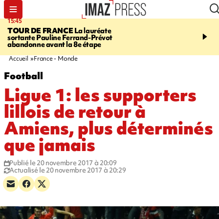
15:45
20:17
TOUR DE FRANCE
La lauréate
À RETENIR CE SOIR
Sé
sortante Pauline Ferrand-Prévot
routière, concours de nou
abandonne avant la 8e étape
du littoral fermée, courr
Darmanin et évacuation
Accueil
France - Monde
Football
Ligue 1: les supporters
lillois de retour à
Amiens, plus déterminés
que jamais
Publié le 20 novembre 2017 à 20:09
Actualisé le 20 novembre 2017 à 20:29