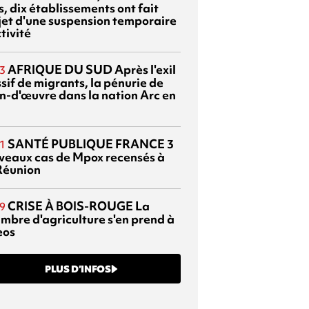
, dix établissements ont fait
bjet d'une suspension temporaire
tivité
AFRIQUE DU SUD
Après l'exil
3
sif de migrants, la pénurie de
n-d'œuvre dans la nation Arc en
SANTÉ PUBLIQUE FRANCE
3
1
veaux cas de Mpox recensés à
Réunion
CRISE À BOIS-ROUGE
La
9
mbre d'agriculture s'en prend à
eos
PLUS D’INFOS