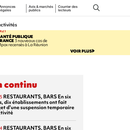
Annonces
Avis & marchés
Courrier des
légales
publics
lecteurs
ectivités
4:21
SANTÉ PUBLIQUE
FRANCE
3 nouveaux cas de
pox recensés à La Réunion
VOIR PLUS
 continu
RESTAURANTS, BARS
En six
5
, dix établissements ont fait
bjet d'une suspension temporaire
tivité
RESTAURANTS, BARS
En six
4