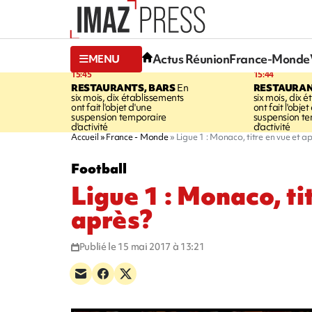
Actus Réunion
France-Monde
MENU
15:45
15:44
RESTAURANTS, BARS
En
RESTAURAN
six mois, dix établissements
six mois, dix 
ont fait l'objet d'une
ont fait l'objet
suspension temporaire
suspension t
d'activité
d'activité
Accueil
France - Monde
Ligue 1 : Monaco, titre en vue et a
Football
Ligue 1 : Monaco, ti
après?
Publié le 15 mai 2017 à 13:21