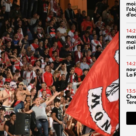
mois
l'o
d'ac
14:2
mas
mai
ciel
14:2
nou
La 
13:5
Cha
Ter