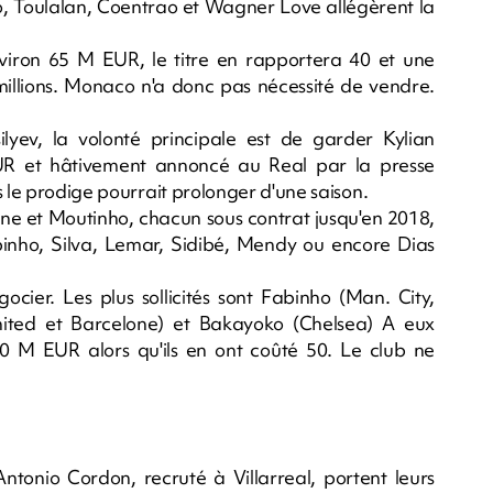
, Toulalan, Coentrao et Wagner Love allégèrent la
iron 65 M EUR, le titre en rapportera 40 et une
millions. Monaco n'a donc pas nécessité de vendre.
silyev, la volonté principale est de garder Kylian
R et hâtivement annoncé au Real par la presse
s le prodige pourrait prolonger d'une saison.
Chine et Moutinho, chacun sous contrat jusqu'en 2018,
inho, Silva, Lemar, Sidibé, Mendy ou encore Dias
cier. Les plus sollicités sont Fabinho (Man. City,
United et Barcelone) et Bakayoko (Chelsea) A eux
50 M EUR alors qu'ils en ont coûté 50. Le club ne
ntonio Cordon, recruté à Villarreal, portent leurs