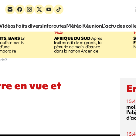
Vidéos
Faits divers
Inforoutes
Météo Réunion
L’actu des coll
14:23
1
TS, BARS
En
AFRIQUE DU SUD
Après
établissements
l'exil massif de migrants, la
 d'une
pénurie de main-d'œuvre
M
emporaire
dans la nation Arc en ciel
près?
tre en vue et
En
15:4
mois
l'o
d'ac
15:4