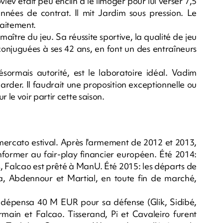
vlev était peu enclin à le limoger pour lui verser 7,5
années de contrat. Il mit Jardim sous pression. Le
raitement.
aître du jeu. Sa réussite sportive, la qualité de jeu
 conjuguées à ses 42 ans, en font un des entraîneurs
ésormais autorité, est le laboratoire idéal. Vadim
garder. Il faudrait une proposition exceptionnelle ou
le voir partir cette saison.
ercato estival. Après l'armement de 2012 et 2013,
nformer au fair-play financier européen. Été 2014:
s, Falcao est prêté à ManU. Été 2015: les départs de
, Abdennour et Martial, en toute fin de marché,
dépensa 40 M EUR pour sa défense (Glik, Sidibé,
in et Falcao. Tisserand, Pi et Cavaleiro furent