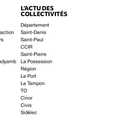
L’ACTU DES
COLLECTIVITÉS
Département
daction
Saint-Denis
rs
Saint-Paul
CCIR
Saint-Pierre
 gadyamb
La Possession
Région
Le Port
Le Tampon
TO
Cinor
Civis
Sidélec