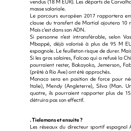
vendus (18 M EUR). Les départs de Carvalho
masse salariale.
Le parcours européen 2017 rapportera env
clause du transfert de Martial ajoutera 10 
Mais c'est dans son ADN.
Si personne n'est intransférable, selon Va
Mbappé, déjà valorisé à plus de 95 M EU
espagnole. Le feuilleton risque de durer. Mai
Si les gros salaires, Falcao qui a refusé la 
pourraient rester, Bakayoko, Jemerson, Fab
(prêté à Rio Ave) ont été approchés.
Monaco sera en position de force pour négo
Italie), Mendy (Angleterre), Silva (Man. 
quatre, ils pourraient rapporter plus de 1
détruira pas son effectif.
. Tielemans et ensuite ?
Les réseaux du directeur sportif espagnol A