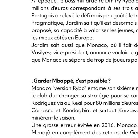
A l'époque, le boss milliardaire Dmitry Rybolo
millions d'euros correspondant à ses trois 
Portugais a relevé le défi mais peu goûté le t
Pragmatique, Jardim sait qu'il est désormais m
proposé, sa capacité à valoriser les jeunes,
les mieux côtés en Europe.
Jardim sait aussi que Monaco, où il fait d
Vasilyev, vice-président, annonce vouloir le 
que Monaco se sépare de trop de joueurs pour 
. Garder Mbappé, c'est possible ?
Monaco "version Rybo" entame son sixième m
le club dut changer sa stratégie pour se co
Rodriguez va au Real pour 80 millions d'euro
Carrasco et Kondogbia, et surtout Kurzawa
minèrent la saison.
Une grosse erreur évitée en 2016. Monaco 
Mendy) en complément des retours de Germa