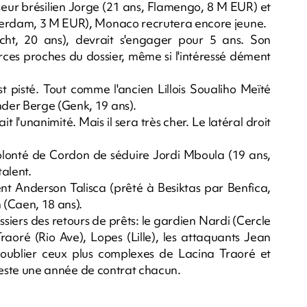
nseur brésilien Jorge (21 ans, Flamengo, 8 M EUR) et
sterdam, 3 M EUR), Monaco recrutera encore jeune.
cht, 20 ans), devrait s'engager pour 5 ans. Son
rces proches du dossier, même si l'intéressé dément
t pisté. Tout comme l'ancien Lillois Soualiho Meïté
der Berge (Genk, 19 ans).
t l'unanimité. Mais il sera très cher. Le latéral droit
olonté de Cordon de séduire Jordi Mboula (19 ans,
alent.
nt Anderson Talisca (prêté à Besiktas par Benfica,
(Caen, 18 ans).
iers des retours de prêts: le gardien Nardi (Cercle
raoré (Rio Ave), Lopes (Lille), les attaquants Jean
 oublier ceux plus complexes de Lacina Traoré et
r reste une année de contrat chacun.