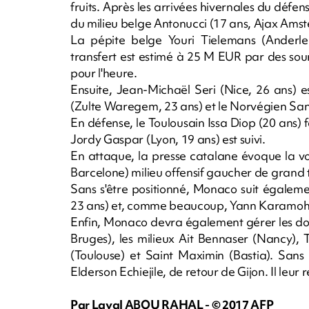
fruits. Après les arrivées hivernales du défe
du milieu belge Antonucci (17 ans, Ajax Am
La pépite belge Youri Tielemans (Anderle
transfert est estimé à 25 M EUR par des sou
pour l'heure.
Ensuite, Jean-Michaël Seri (Nice, 26 ans) es
(Zulte Waregem, 23 ans) et le Norvégien San
En défense, le Toulousain Issa Diop (20 ans) fai
Jordy Gaspar (Lyon, 19 ans) est suivi.
En attaque, la presse catalane évoque la v
Barcelone) milieu offensif gaucher de grand t
Sans s'être positionné, Monaco suit égaleme
23 ans) et, comme beaucoup, Yann Karamoh 
Enfin, Monaco devra également gérer les doss
Bruges), les milieux Ait Bennaser (Nancy), T
(Toulouse) et Saint Maximin (Bastia). Sans
Elderson Echiejile, de retour de Gijon. Il leu
Par Layal ABOU RAHAL - © 2017 AFP