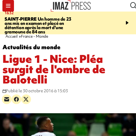
16:32
21:08
SAINT-PIERRE
Un homme de 23
MONDE
Arabie saoudit
ans mis en examen et placé en
et Turquie scellent un p
détention après la mort d'une
défense en pleine guerr
gramoune de 84 ans
Orient
Accueil
France - Monde
Actualités du monde
Ligue 1 - Nice: Pléa
surgit de l'ombre de
Balotelli
Publié le 30 octobre 2016 à 15:03