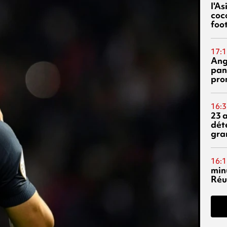
l'A
coc
foo
17:1
Ang
pan
pro
16:3
23 
dét
gra
16:1
min
Réu