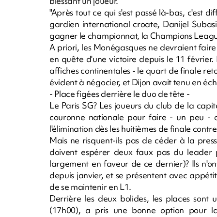
blessant un joueur.
"Après tout ce qui s'est passé là-bas, c'est dif
gardien international croate, Danijel Subasic
gagner le championnat, la Champions League
A priori, les Monégasques ne devraient fair
en quête d'une victoire depuis le 11 févri
affiches continentales - le quart de finale re
évident à négocier, et Dijon avait tenu en éch
- Place figées derrière le duo de tête -
Le Paris SG? Les joueurs du club de la capit
couronne nationale pour faire - un peu - 
l'élimination dès les huitièmes de finale contr
Mais ne risquent-ils pas de céder à la press
doivent espérer deux faux pas du leader po
largement en faveur de ce dernier)? Ils n'
depuis janvier, et se présentent avec appéti
de se maintenir en L1.
Derrière les deux bolides, les places sont
(17h00), a pris une bonne option pour l