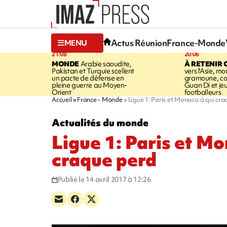
Actus Réunion
France-Monde
MENU
21:08
20:06
MONDE
Arabie saoudite,
À RETENIR 
Pakistan et Turquie scellent
vers l'Asie, mo
un pacte de défense en
gramoune, co
pleine guerre au Moyen-
Guan Di et je
Orient
footballeurs
Accueil
France - Monde
Ligue 1: Paris et Monaco à qui cr
Actualités du monde
Ligue 1: Paris et Mo
craque perd
Publié le 14 avril 2017 à 12:26