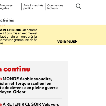
Annonces
Avis & marchés
Courrier des
légales
publics
lecteurs
ectivités
6:32
AINT-PIERRE
Un homme
e 23 ans mis en examen et
lacé en détention après la
ort d'une gramoune de 84
VOIR PLUS
ns
 continu
MONDE
Arabie saoudite,
8
istan et Turquie scellent un
te de défense en pleine guerre
Moyen-Orient
À RETENIR CE SOIR
Vols vers
6