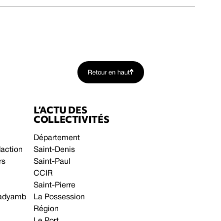
Retour en haut
L’ACTU DES
COLLECTIVITÉS
Département
daction
Saint-Denis
rs
Saint-Paul
CCIR
Saint-Pierre
 gadyamb
La Possession
Région
Le Port