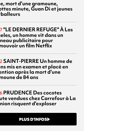
sie, mort d'une gramoune,
ottes minute, Guan Di et jeunes
tballeurs
"LE DERNIER REFUGE"
À Los
7
eles, un homme vit dans un
neau publicitaire pour
mouvoir un film Netflix
SAINT-PIERRE
Un homme de
2
ans mis en examen et placé en
ention après la mort d'une
moune de 84 ans
PRUDENCE
Des cocotes
6
ute vendues chez Carrefour à La
nion risquent d'exploser
PLUS D’INFOS