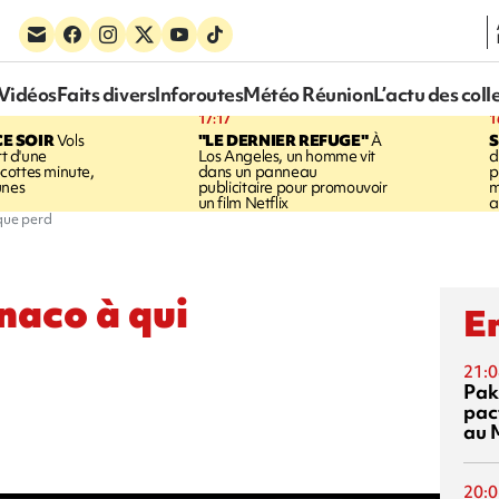
Vidéos
Faits divers
Inforoutes
Météo Réunion
L’actu des coll
17:17
1
CE SOIR
Vols
"LE DERNIER REFUGE"
À
S
rt d'une
Los Angeles, un homme vit
d
cottes minute,
dans un panneau
p
unes
publicitaire pour promouvoir
m
un film Netflix
a
aque perd
naco à qui
En
21:0
Pak
pac
au 
20:0