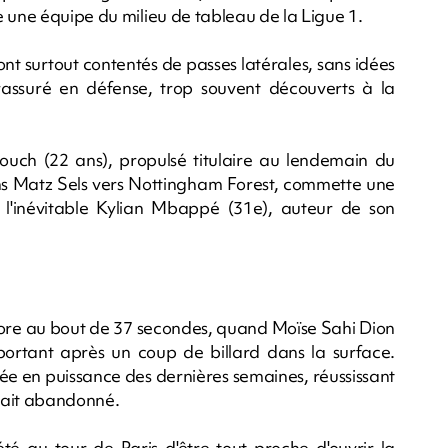
e une équipe du milieu de tableau de la Ligue 1.
ont surtout contentés de passes latérales, sans idées
rassuré en défense, trop souvent découverts à la
rouch (22 ans), propulsé titulaire au lendemain du
ns Matz Sels vers Nottingham Forest, commette une
l'inévitable Kylian Mbappé (31e), auteur de son
 score au bout de 37 secondes, quand Moïse Sahi Dion
rtant après un coup de billard dans la surface.
tée en puissance des dernières semaines, réussissant
avait abandonné.
é au tour de Paris d'être tout proche d'ouvrir la