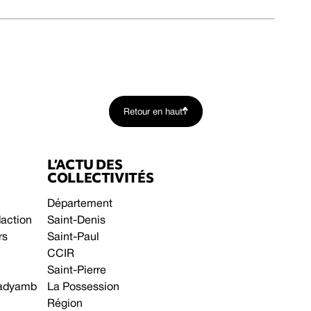
Retour en haut
L’ACTU DES
COLLECTIVITÉS
Département
daction
Saint-Denis
rs
Saint-Paul
CCIR
Saint-Pierre
 gadyamb
La Possession
Région