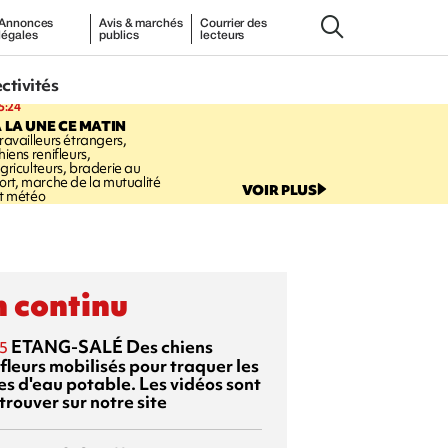
Annonces
Avis & marchés
Courrier des
légales
publics
lecteurs
ectivités
5:24
 LA UNE CE MATIN
ravailleurs étrangers,
hiens renifleurs,
griculteurs, braderie au
ort, marche de la mutualité
VOIR PLUS
t météo
 continu
ETANG-SALÉ
Des chiens
5
fleurs mobilisés pour traquer les
es d'eau potable. Les vidéos sont
trouver sur notre site