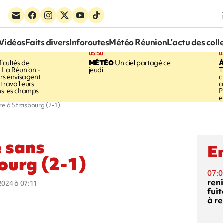
Vidéos
Faits divers
Inforoutes
Météo Réunion
L’actu des coll
05:50
0
ficultés de
MÉTÉO
Un ciel partagé ce
À
 La Réunion -
jeudi
T
urs envisagent
c
travailleurs
a
ns les champs
P
e
re à Strasbourg (2-1)
e sans
En
ourg (2-1)
07:0
reni
 2024 à 07:11
fuit
à re