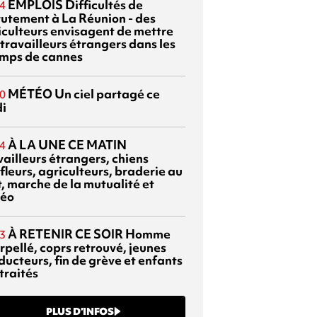
EMPLOIS
Difficultés de
4
rutement à La Réunion - des
iculteurs envisagent de mettre
travailleurs étrangers dans les
mps de cannes
MÉTÉO
Un ciel partagé ce
0
di
À LA UNE CE MATIN
4
vailleurs étrangers, chiens
fleurs, agriculteurs, braderie au
t, marche de la mutualité et
éo
À RETENIR CE SOIR
Homme
3
rpellé, coprs retrouvé, jeunes
ducteurs, fin de grève et enfants
traités
PLUS D’INFOS