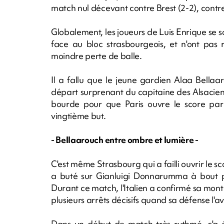
match nul décevant contre Brest (2-2), contr
Globalement, les joueurs de Luis Enrique se s
face au bloc strasbourgeois, et n'ont pas 
moindre perte de balle.
Il a fallu que le jeune gardien Alaa Bellaa
départ surprenant du capitaine des Alsacie
bourde pour que Paris ouvre le score par 
vingtième but.
- Bellaarouch entre ombre et lumière -
C'est même Strasbourg qui a failli ouvrir le
a buté sur Gianluigi Donnarumma à bout po
Durant ce match, l'Italien a confirmé sa mon
plusieurs arrêts décisifs quand sa défense l'
Dans un début de match très rythmé, ç'a ét