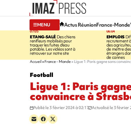
Actus Réunion
France-Monde
MENU
07:05
06:04
ETANG-SALÉ
Des chiens
EMPLOIS
Dif
renifleurs mobilisés pour
recrutement à
traquer les fuites d'eau
des agriculte
potable. Les vidéos sont à
de mettre des 
retrouver sur notre site
étrangers da
de cannes
Accueil
France - Monde
Ligue 1: Paris gagne sans convainc
Football
Ligue 1: Paris gagn
convaincre à Strasb
Publié le 3 février 2024 à 02:17
Actualisé le 3 février