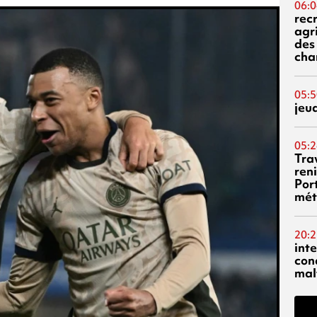
06:0
rec
agr
des 
cha
05:5
jeu
05:2
Tra
reni
Por
mét
20:2
inte
con
mal