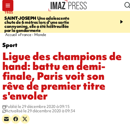
19:05
20:44
SAINT-JOSEPH
Une adolescente
À RETENIR CE SOIR
G
chute de 6 mètres lors d'une sortie
rouée de coups, cycliste,
cannyoning, elle a été hélitreuillée
personne disparue et c
par la gendarmerie
para-natation
Accueil
France - Monde
Sport
Ligue des champions de
hand: battu en demi-
finale, Paris voit son
rêve de premier titre
s'envoler
Publié le 29 décembre 2020 à 09:15
Actualisé le 29 décembre 2020 à 09:34