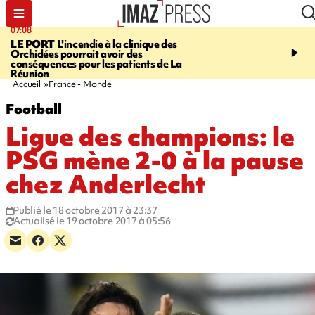
07:08
09:56
LE PORT
L'incendie à la clinique des
VIOLENCES SEXUELL
Orchidées pourrait avoir des
MINEURS
L'association 
conséquences pour les patients de La
judiciaire dénonce une "
Réunion
Darmanin
Accueil
France - Monde
Football
Ligue des champions: le
PSG mène 2-0 à la pause
chez Anderlecht
Publié le 18 octobre 2017 à 23:37
Actualisé le 19 octobre 2017 à 05:56