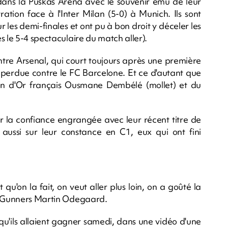
 dans la Puskas Arena avec le souvenir ému de leur
ion face à l'Inter Milan (5-0) à Munich. Ils sont
 les demi-finales et ont pu à bon droit y déceler les
s le 5-4 spectaculaire du match aller).
ontre Arsenal, qui court toujours après une première
 perdue contre le FC Barcelone. Et ce d'autant que
allon d'Or français Ousmane Dembélé (mollet) et du
r la confiance engrangée avec leur récent titre de
aussi sur leur constance en C1, eux qui ont fini
qu'on la fait, on veut aller plus loin, on a goûté la
es Gunners Martin Odegaard.
s qu'ils allaient gagner samedi, dans une vidéo d'une