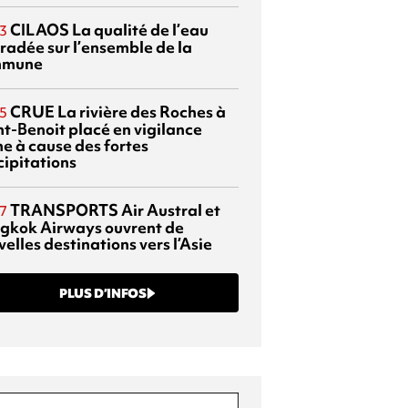
CILAOS
La qualité de l’eau
3
radée sur l’ensemble de la
mmune
CRUE
La rivière des Roches à
5
nt-Benoit placé en vigilance
ne à cause des fortes
cipitations
TRANSPORTS
Air Austral et
7
gkok Airways ouvrent de
elles destinations vers l’Asie
PLUS D’INFOS