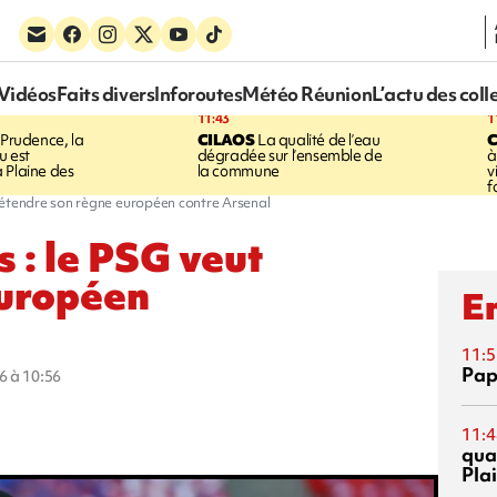
Vidéos
Faits divers
Inforoutes
Météo Réunion
L’actu des coll
11:43
1
Prudence, la
CILAOS
La qualité de l’eau
u est
dégradée sur l’ensemble de
à
 Plaine des
la commune
v
f
 étendre son règne européen contre Arsenal
 : le PSG veut
européen
En
11:5
Pap
6 à 10:56
11:4
qual
Pla