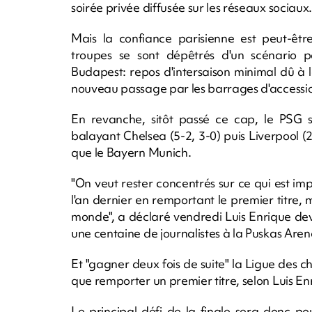
soirée privée diffusée sur les réseaux sociaux.
Mais la confiance parisienne est peut-êtr
troupes se sont dépêtrés d'un scénario p
Budapest: repos d'intersaison minimal dû à 
nouveau passage par les barrages d'accessio
En revanche, sitôt passé ce cap, le PSG 
balayant Chelsea (5-2, 3-0) puis Liverpool 
que le Bayern Munich.
"On veut rester concentrés sur ce qui est impo
l'an dernier en remportant le premier titre,
monde", a déclaré vendredi Luis Enrique de
une centaine de journalistes à la Puskas Aren
Et "gagner deux fois de suite" la Ligue des 
que remporter un premier titre, selon Luis En
Le principal défi de la finale sera donc p