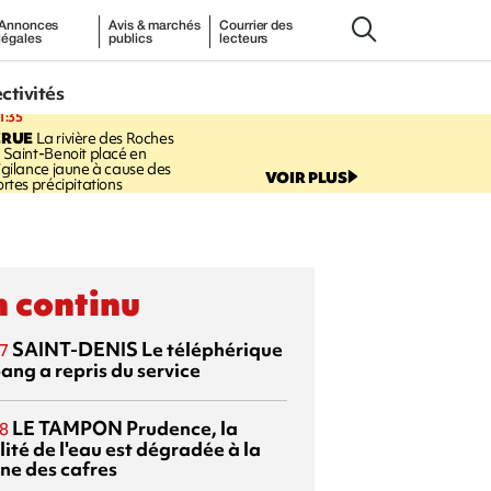
Annonces
Avis & marchés
Courrier des
légales
publics
lecteurs
ectivités
1:35
CRUE
La rivière des Roches
 Saint-Benoit placé en
igilance jaune à cause des
VOIR PLUS
ortes précipitations
 continu
SAINT-DENIS
Le téléphérique
7
ang a repris du service
LE TAMPON
Prudence, la
8
ité de l'eau est dégradée à la
ine des cafres