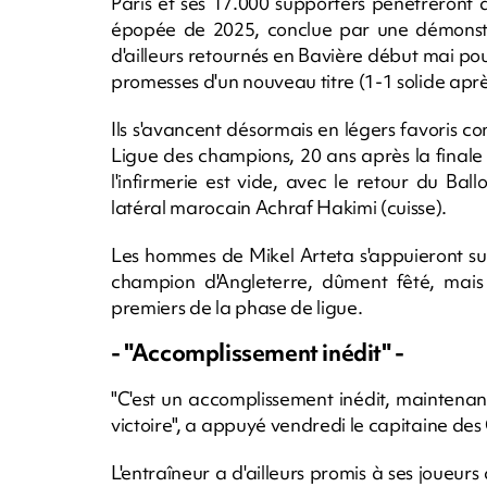
Paris et ses 17.000 supporters pénètreront
épopée de 2025, conclue par une démonstrat
d'ailleurs retournés en Bavière début mai pour
promesses d'un nouveau titre (1-1 solide aprè
Ils s'avancent désormais en légers favoris c
Ligue des champions, 20 ans après la finale
l'infirmerie est vide, avec le retour du B
latéral marocain Achraf Hakimi (cuisse).
Les hommes de Mikel Arteta s'appuieront su
champion d'Angleterre, dûment fêté, mais 
premiers de la phase de ligue.
- "Accomplissement inédit" -
"C'est un accomplissement inédit, maintenant 
victoire", a appuyé vendredi le capitaine d
L'entraîneur a d'ailleurs promis à ses joueur