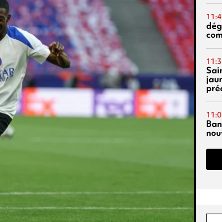
11:4
dég
co
11:3
Sai
jau
pré
11:0
Ban
nouv