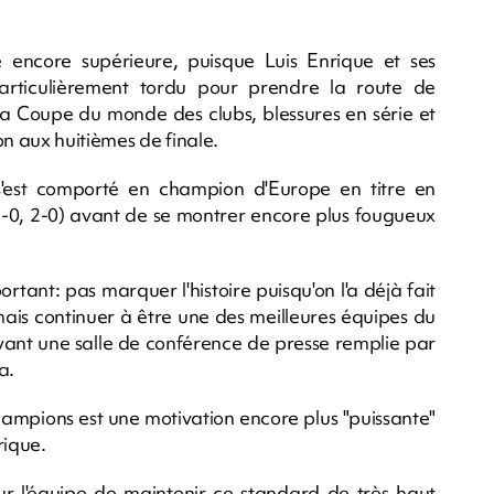
e encore supérieure, puisque Luis Enrique et ses
articulièrement tordu pour prendre la route de
la Coupe du monde des clubs, blessures en série et
n aux huitièmes de finale.
s'est comporté en champion d'Europe en titre en
(2-0, 2-0) avant de se montrer encore plus fougueux
rtant: pas marquer l'histoire puisqu'on l'a déjà fait
 mais continuer à être une des meilleures équipes du
vant une salle de conférence de presse remplie par
a.
champions est une motivation encore plus "puissante"
rique.
our l'équipe de maintenir ce standard de très haut