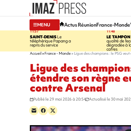
Actus Réunion
France-Monde
MENU
11:57
11:48
SAINT-DENIS
Le
LE TAMPON
téléphérique Papang a
qualité de l'ea
repris du service
dégradée à la
cafres
Accueil
France - Monde
Ligue des champions : le PSG veut
Ligue des champions
étendre son règne 
contre Arsenal
Publié le 29 mai 2026 à 20:54
Actualisé le 30 mai 202