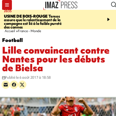
20:35
05:30
USINE DE BOIS-ROUGE
Tereos
SAINT-DENIS
Réouvert
assure que le ralentissement de la
téléphérique Papang à p
campagne est lié à la faible pureté
heures ce vendredi
des cannes
Accueil
France - Monde
Football
Lille convaincant contre
Nantes pour les débuts
de Bielsa
Publié le 6 août 2017 à 18:58