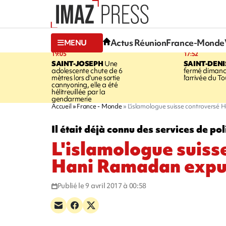
Actus Réunion
France-Monde
MENU
19:05
17:52
SAINT-JOSEPH
Une
SAINT-DENI
adolescente chute de 6
fermé dimanc
mètres lors d'une sortie
l'arrivée du To
cannyoning, elle a été
hélitreuillée par la
gendarmerie
Accueil
France - Monde
L'islamologue suisse controversé
Il était déjà connu des services de pol
L'islamologue suiss
Hani Ramadan expul
Publié le 9 avril 2017 à 00:58