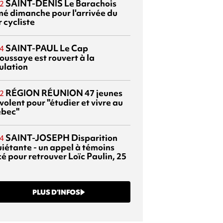
SAINT-DENIS
Le Barachois
2
mé dimanche pour l'arrivée du
 cycliste
SAINT-PAUL
Le Cap
4
oussaye est rouvert à la
ulation
RÉGION RÉUNION
47 jeunes
2
volent pour "étudier et vivre au
bec"
SAINT-JOSEPH
Disparition
4
uiétante - un appel à témoins
é pour retrouver Loïc Paulin, 25
PLUS D’INFOS