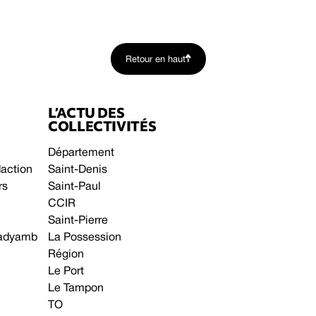
Retour en haut
L’ACTU DES
COLLECTIVITÉS
Département
daction
Saint-Denis
rs
Saint-Paul
CCIR
Saint-Pierre
 gadyamb
La Possession
Région
Le Port
Le Tampon
TO