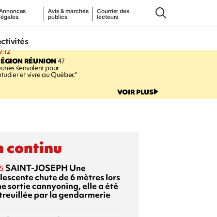
Annonces
Avis & marchés
Courrier des
légales
publics
lecteurs
ectivités
7:12
RÉGION RÉUNION
47
eunes s'envolent pour
étudier et vivre au Québec"
VOIR PLUS
 continu
SAINT-JOSEPH
Une
5
lescente chute de 6 mètres lors
e sortie cannyoning, elle a été
itreuillée par la gendarmerie