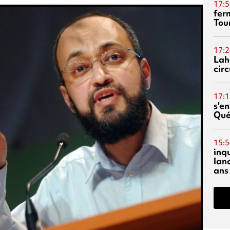
17:5
fer
Tour
17:2
Lah
circ
17:1
s'en
Qué
15:5
inq
lanc
ans