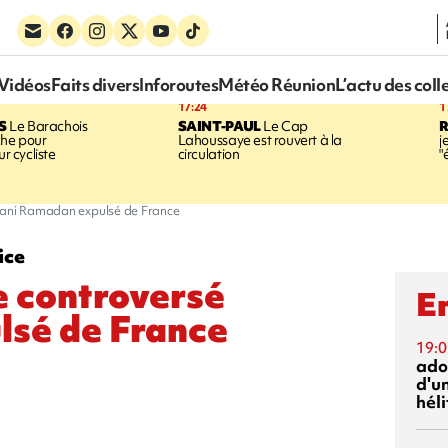
Vidéos
Faits divers
Inforoutes
Météo Réunion
L’actu des coll
17:24
1
S
Le Barachois
SAINT-PAUL
Le Cap
he pour
Lahoussaye est rouvert à la
j
ur cycliste
circulation
"
 Hani Ramadan expulsé de France
ice
e controversé
En
sé de France
19:0
ado
d'un
hél