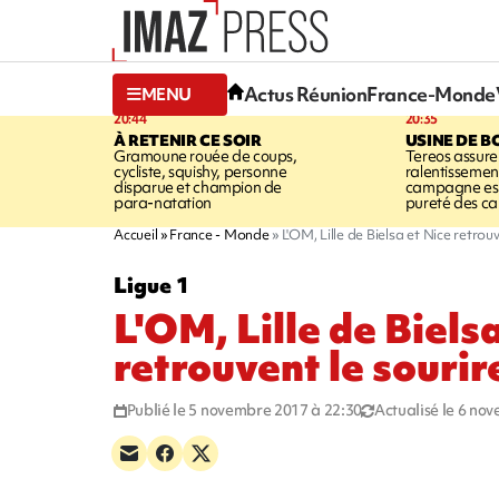
Actus Réunion
France-Monde
MENU
20:44
20:35
À RETENIR CE SOIR
USINE DE B
Gramoune rouée de coups,
Tereos assure
cycliste, squishy, personne
ralentissemen
disparue et champion de
campagne est l
para-natation
pureté des c
Accueil
France - Monde
L'OM, Lille de Bielsa et Nice retrouv
Ligue 1
L'OM, Lille de Biels
retrouvent le sourir
Publié le 5 novembre 2017 à 22:30
Actualisé le 6 no