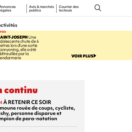
Annonces
Avis & marchés
Courrier des
légales
publics
lecteurs
ectivités
9:05
AINT-JOSEPH
Une
dolescente chute de 6
ètres lors d'une sortie
annyoning, elle a été
élitreuillée par la
VOIR PLUS
endarmerie
 continu
À RETENIR CE SOIR
4
moune rouée de coups, cycliste,
ishy, personne disparue et
mpion de para-natation