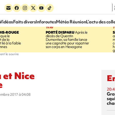
Vidéos
Faits divers
Inforoutes
Météo Réunion
L’actu des coll
19:49
1
OIS-ROUGE
PORTÉ DISPARU
Après le
S
 que le
décès de Quentin
a
t de la
Dumontier, sa famille lance
m
ié à la faible
une cagnotte pour rapatrier
c
annes
son corps en Hexagone
h
g
ent le sourire
a et Nice
En
e
20:4
Gra
vembre 2017 à 04:08
squ
cha