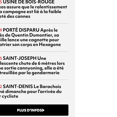
USINE DE BOIS-ROUGE
5
eos assure que le ralentissement
a campagne est lié à la faible
eté des cannes
PORTÉ DISPARU
Après le
9
ès de Quentin Dumontier, sa
ille lance une cagnotte pour
atrier son corps en Hexagone
SAINT-JOSEPH
Une
5
lescente chute de 6 mètres lors
e sortie cannyoning, elle a été
itreuillée par la gendarmerie
SAINT-DENIS
Le Barachois
2
mé dimanche pour l'arrivée du
 cycliste
PLUS D’INFOS