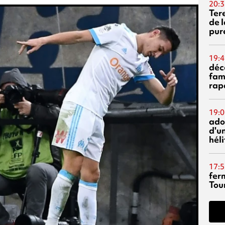
20:3
Ter
de l
pur
19:4
déc
fam
rap
19:0
ado
d'un
hél
17:5
fer
Tour