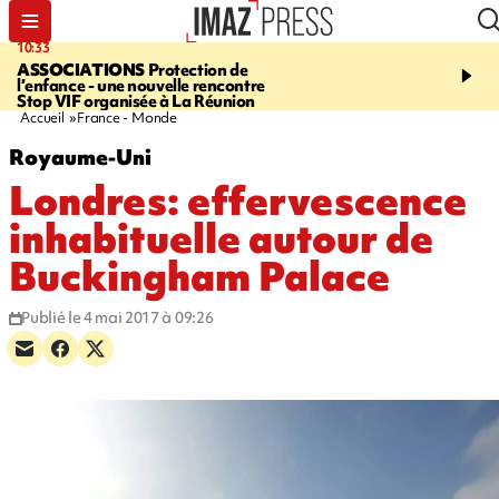
10:33
15:03
ASSOCIATIONS
Protection de
CANADA
Vaste feu de 
l’enfance - une nouvelle rencontre
l'ouest du pays, 20.000 
Stop VIF organisée à La Réunion
l'état d'urgence déclaré
Accueil
France - Monde
Royaume-Uni
Londres: effervescence
inhabituelle autour de
Buckingham Palace
Publié le 4 mai 2017 à 09:26