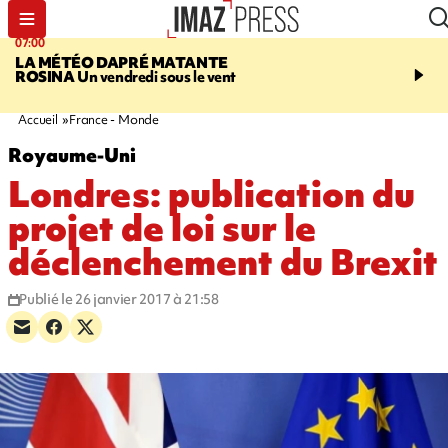
07:00
07:58
LA MÉTÉO DAPRÉ MATANTE
SAINT-DENIS
La réouv
ROSINA
Un vendredi sous le vent
téléphérique Papang fi
annulée à cause d'un p
technique
Accueil
France - Monde
Royaume-Uni
Londres: publication du
projet de loi sur le
déclenchement du Brexit
Publié le 26 janvier 2017 à 21:58