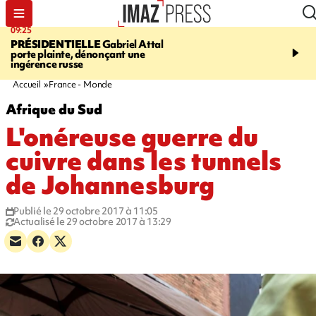
09:25
11:43
PRÉSIDENTIELLE
Gabriel Attal
INFOROUTE
À Saint-D
porte plainte, dénonçant une
accident après le virage 
ingérence russe
Jamaïque provoque 9 
d'embouteillages
Accueil
France - Monde
Afrique du Sud
L'onéreuse guerre du
cuivre dans les tunnels
de Johannesburg
Publié le 29 octobre 2017 à 11:05
Actualisé le 29 octobre 2017 à 13:29