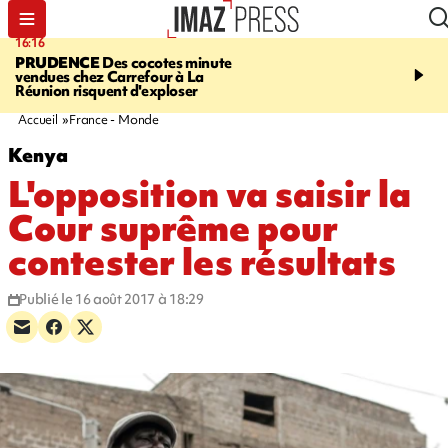
16:16
20:06
PRUDENCE
Des cocotes minute
À RETENIR CE SOIR
Vo
vendues chez Carrefour à La
l'Asie, mort d'une gram
Réunion risquent d'exploser
cocottes minute, Guan D
footballeurs
Accueil
France - Monde
Kenya
L'opposition va saisir la
Cour suprême pour
contester les résultats
Publié le 16 août 2017 à 18:29