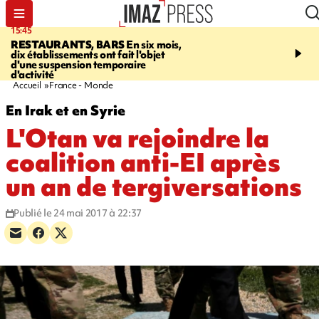
15:45
17:17
RESTAURANTS, BARS
En six mois,
"LE DERNIER REFUG
dix établissements ont fait l'objet
Angeles, un homme vit 
d'une suspension temporaire
panneau publicitaire po
d'activité
promouvoir un film Netf
Accueil
France - Monde
En Irak et en Syrie
L'Otan va rejoindre la
coalition anti-EI après
un an de tergiversations
Publié le 24 mai 2017 à 22:37