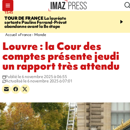
15:45
20:17
TOUR DE FRANCE
La lauréate
À RETENIR CE SOIR
Sé
sortante Pauline Ferrand-Prévot
routière, concours de nou
abandonne avant la 8e étape
du littoral fermée, courr
Darmanin et évacuation
Accueil
France - Monde
Louvre : la Cour des
comptes présente jeudi
un rapport très attendu
Publié le 6 novembre 2025 à 06:55
Actualisé le 6 novembre 2025 à 07:01