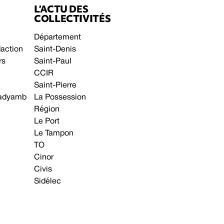
L’ACTU DES
COLLECTIVITÉS
Département
daction
Saint-Denis
rs
Saint-Paul
CCIR
Saint-Pierre
 gadyamb
La Possession
Région
Le Port
Le Tampon
TO
Cinor
Civis
Sidélec