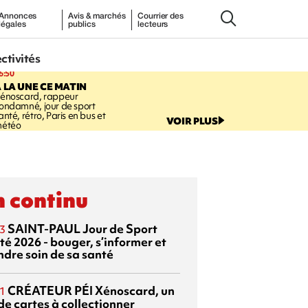
Annonces
Avis & marchés
Courrier des
légales
publics
lecteurs
ectivités
6:50
 LA UNE CE MATIN
énoscard, rappeur
ondamné, jour de sport
anté, rétro, Paris en bus et
VOIR PLUS
étéo
 continu
SAINT-PAUL
Jour de Sport
3
té 2026 - bouger, s’informer et
ndre soin de sa santé
CRÉATEUR PÉI
Xénoscard, un
1
de cartes à collectionner