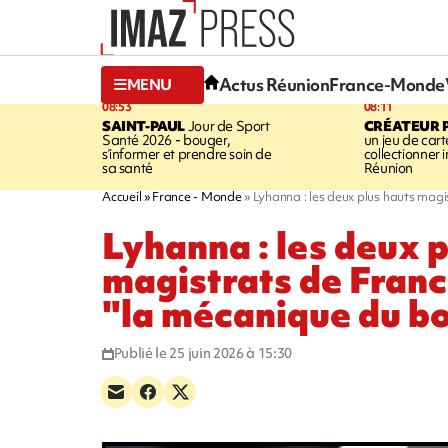
Actus Réunion
France-Monde
MENU
08:53
08:11
SAINT-PAUL
Jour de Sport
CRÉATEUR P
Santé 2026 - bouger,
un jeu de cart
s’informer et prendre soin de
collectionner
sa santé
Réunion
Accueil
France - Monde
Lyhanna : les deux plus hauts mag
Lyhanna : les deux p
magistrats de Fran
"la mécanique du b
Publié le 25 juin 2026 à 15:30