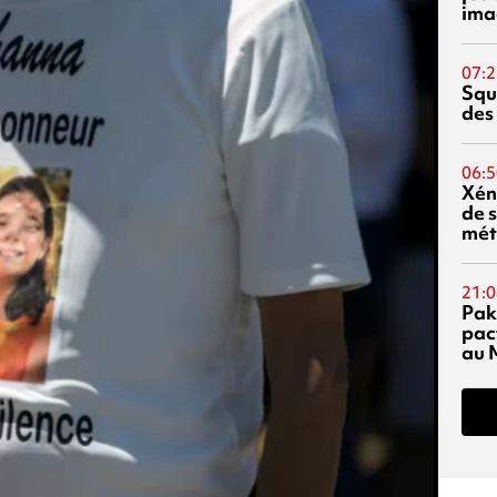
ima
07:2
Squ
des
06:5
Xén
de s
mét
21:0
Pak
pac
au 