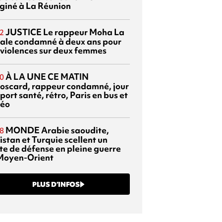
giné à La Réunion
JUSTICE
Le rappeur Moha La
2
ale condamné à deux ans pour
 violences sur deux femmes
À LA UNE CE MATIN
0
oscard, rappeur condamné, jour
port santé, rétro, Paris en bus et
éo
MONDE
Arabie saoudite,
8
istan et Turquie scellent un
te de défense en pleine guerre
Moyen-Orient
PLUS D’INFOS