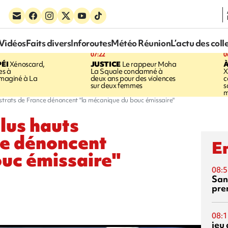
Vidéos
Faits divers
Inforoutes
Météo Réunion
L’actu des coll
07:22
0
ÉI
Xénoscard,
JUSTICE
Le rappeur Moha
À
es à
La Squale condamné à
X
 imaginé à La
deux ans pour des violences
c
sur deux femmes
s
m
istrats de France dénoncent "la mécanique du bouc émissaire"
lus hauts
ce dénoncent
En
ouc émissaire"
08:5
San
pre
08:1
jeu 