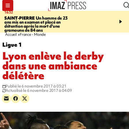
16:32
21:08
SAINT-PIERRE
Un homme de 23
MONDE
Arabie saoudit
ans mis en examen et placé en
et Turquie scellent un p
détention après la mort d'une
défense en pleine guerr
gramoune de 84 ans
Orient
Accueil
France - Monde
Ligue 1
Lyon enlève le derby
dans une ambiance
délétère
Publié le 6 novembre 2017 à 03:21
Actualisé le 6 novembre 2017 à 04:09