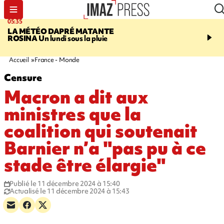
05:35
07:47
LA MÉTÉO DAPRÉ MATANTE
MAYOTTE
Une femme e
ROSINA
Un lundi sous la pluie
ses deux enfants meure
l'incendie de leur maiso
Accueil
France - Monde
Censure
Macron a dit aux
ministres que la
coalition qui soutenait
Barnier n’a "pas pu à ce
stade être élargie"
Publié le 11 décembre 2024 à 15:40
Actualisé le 11 décembre 2024 à 15:43