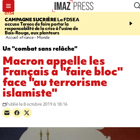
07:54
09:38
CAMPAGNE SUCRIÈRE
La FDSEA
RISQUE DE LISTÉRIO
accuse Tereos de faire porter la
d'un lot de sauté de mine
responsabilité de la crise à l'usine de
vendu chez E.Leclerc de
Bois-Rouge, aux planteurs
Marie
Accueil
France - Monde
Un "combat sans relâche"
Macron appelle les
Français à "faire bloc"
face "au terrorisme
islamiste"
Publié le 8 octobre 2019 à 18:16