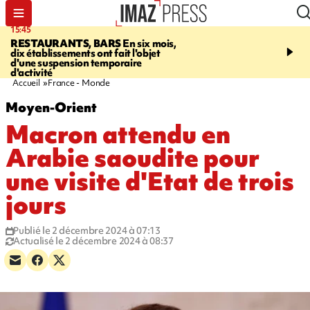
15:45
17:17
RESTAURANTS, BARS
En six mois,
"LE DERNIER REFUG
dix établissements ont fait l'objet
Angeles, un homme vit 
d'une suspension temporaire
panneau publicitaire po
d'activité
promouvoir un film Netf
Accueil
France - Monde
Moyen-Orient
Macron attendu en
Arabie saoudite pour
une visite d'Etat de trois
jours
Publié le 2 décembre 2024 à 07:13
Actualisé le 2 décembre 2024 à 08:37