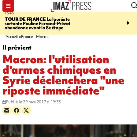
15:45
20:17
TOUR DE FRANCE
La lauréate
À RETENIR CE SOIR
Sé
sortante Pauline Ferrand-Prévot
routière, concours de nou
abandonne avant la 8e étape
du littoral fermée, courr
Darmanin et évacuation
Accueil
France - Monde
Il prévient
Macron: l'utilisation
d'armes chimiques en
Syrie déclenchera "une
riposte immédiate"
Publié le 29 mai 2017 à 19:33