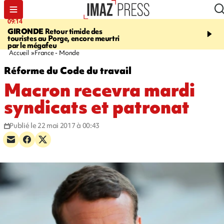
09:14
13:09
GIRONDE
Retour timide des
CONFLIT
Des échanges
touristes au Porge, encore meurtri
font cinq morts en Ukrai
par le mégafeu
Russie
Accueil
France - Monde
Réforme du Code du travail
Macron recevra mardi
syndicats et patronat
Publié le 22 mai 2017 à 00:43