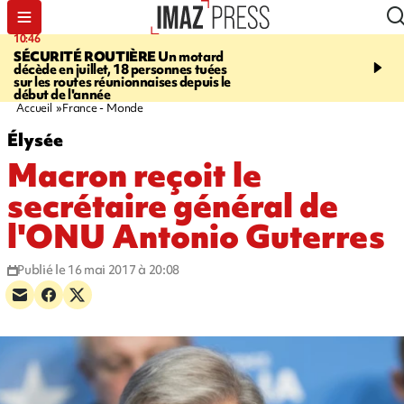
10:46
13:49
SÉCURITÉ ROUTIÈRE
Un motard
JUSTICE
Violences sexu
décède en juillet, 18 personnes tuées
mineurs - un courrier d
sur les routes réunionnaises depuis le
pointe les défaillances 
début de l'année
Accueil
France - Monde
Élysée
Macron reçoit le
secrétaire général de
l'ONU Antonio Guterres
Publié le 16 mai 2017 à 20:08