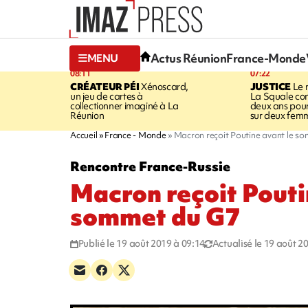
Actus Réunion
France-Monde
MENU
08:11
07:22
CRÉATEUR PÉI
Xénoscard,
JUSTICE
Le 
un jeu de cartes à
La Squale c
collectionner imaginé à La
deux ans pour
Réunion
sur deux fem
Accueil
France - Monde
Macron reçoit Poutine avant le s
Rencontre France-Russie
Macron reçoit Pouti
sommet du G7
Publié le 19 août 2019 à 09:14
Actualisé le 19 août 2