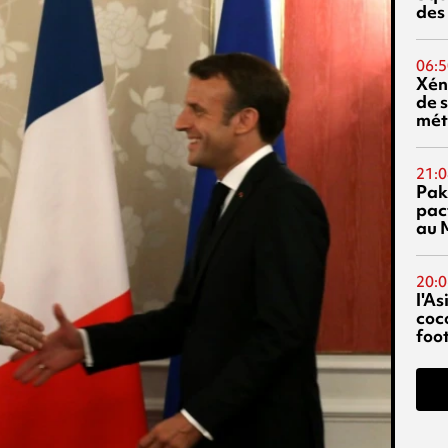
des
06:5
Xén
de s
mét
21:0
Pak
pac
au 
20:0
l'A
coc
foo