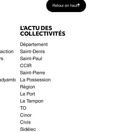
Retour en haut
L’ACTU DES
COLLECTIVITÉS
Département
daction
Saint-Denis
rs
Saint-Paul
CCIR
Saint-Pierre
 gadyamb
La Possession
Région
Le Port
Le Tampon
TO
Cinor
Civis
Sidélec