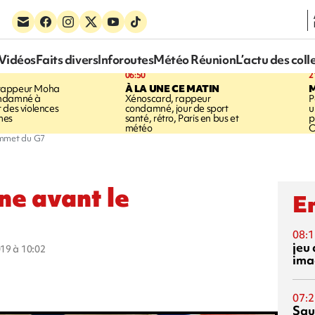
Vidéos
Faits divers
Inforoutes
Météo Réunion
L’actu des coll
06:50
2
rappeur Moha
À LA UNE CE MATIN
ondamné à
Xénoscard, rappeur
P
 des violences
condamné, jour de sport
u
mes
santé, rétro, Paris en bus et
p
météo
O
ommet du G7
ne avant le
En
08:1
jeu 
019 à 10:02
ima
07:2
Squ