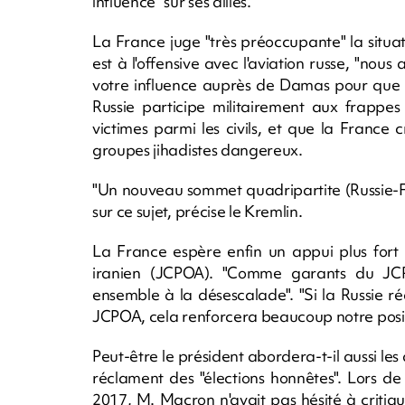
influence" sur ses alliés.
La France juge "très préoccupante" la situat
est à l'offensive avec l'aviation russe, "no
votre influence auprès de Damas pour que ce
Russie participe militairement aux frappes
victimes parmi les civils, et que la France 
groupes jihadistes dangereux.
"Un nouveau sommet quadripartite (Russie-
sur ce sujet, précise le Kremlin.
La France espère enfin un appui plus fort 
iranien (JCPOA). "Comme garants du JCPO
ensemble à la désescalade". "Si la Russie ré
JCPOA, cela renforcera beaucoup notre posit
Peut-être le président abordera-t-il aussi le
réclament des "élections honnêtes". Lors de
2017, M. Macron n'avait pas hésité à critiq