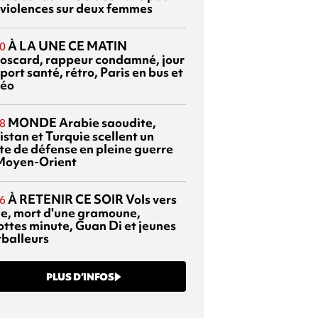
 violences sur deux femmes
À LA UNE CE MATIN
0
oscard, rappeur condamné, jour
port santé, rétro, Paris en bus et
éo
MONDE
Arabie saoudite,
8
istan et Turquie scellent un
te de défense en pleine guerre
Moyen-Orient
À RETENIR CE SOIR
Vols vers
6
sie, mort d'une gramoune,
ottes minute, Guan Di et jeunes
tballeurs
PLUS D’INFOS