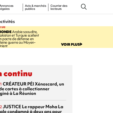
Annonces
Avis & marchés
Courrier des
légales
publics
lecteurs
ectivités
1:08
MONDE
Arabie saoudite,
akistan et Turquie scellent
n pacte de défense en
leine guerre au Moyen-
VOIR PLUS
rient
 continu
CRÉATEUR PÉI
Xénoscard, un
1
de cartes à collectionner
giné à La Réunion
JUSTICE
Le rappeur Moha La
2
ale condamné à deux ans pour