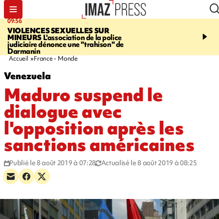
09:56
12:19
VIOLENCES SEXUELLES SUR
SAINT-DENIS
Un hom
MINEURS
L'association de la police
grièvement blessé à cou
judiciaire dénonce une "trahison" de
bouteille dans une baga
Darmanin
Accueil
France - Monde
Venezuela
Maduro suspend le
dialogue avec
l'opposition après les
sanctions américaines
Publié le 8 août 2019 à 07:28
Actualisé le 8 août 2019 à 08:25