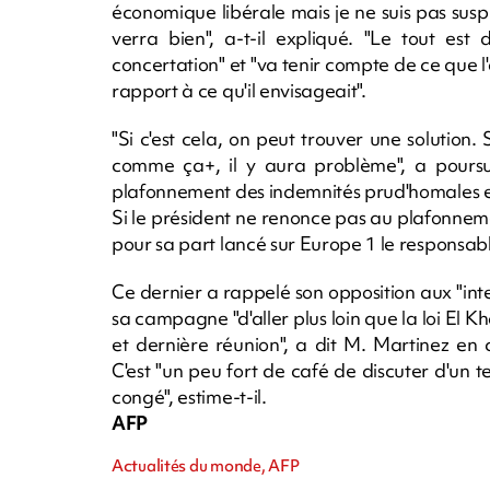
économique libérale mais je ne suis pas susp
verra bien", a-t-il expliqué. "Le tout est
concertation" et "va tenir compte de ce que l
rapport à ce qu'il envisageait".
"Si c'est cela, on peut trouver une solution.
comme ça+, il y aura problème", a poursui
plafonnement des indemnités prud'homales en
Si le président ne renonce pas au plafonneme
pour sa part lancé sur Europe 1 le responsabl
Ce dernier a rappelé son opposition aux "i
sa campagne "d'aller plus loin que la loi El K
et dernière réunion", a dit M. Martinez en 
C'est "un peu fort de café de discuter d'un t
congé", estime-t-il.
AFP
Actualités du monde, AFP