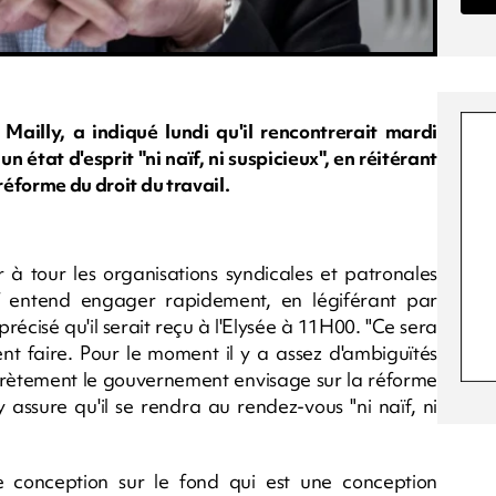
ailly, a indiqué lundi qu'il rencontrerait mardi
état d'esprit "ni naïf, ni suspicieux", en réitérant
réforme du droit du travail.
 tour les organisations syndicales et patronales
f entend engager rapidement, en légiférant par
récisé qu'il serait reçu à l'Elysée à 11H00. "Ce sera
ent faire. Pour le moment il y a assez d'ambiguïtés
ncrètement le gouvernement envisage sur la réforme
y assure qu'il se rendra au rendez-vous "ni naïf, ni
e conception sur le fond qui est une conception