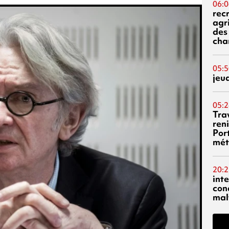
06:0
rec
agr
des 
cha
05:5
jeu
05:2
Tra
reni
Por
mét
20:2
inte
con
mal