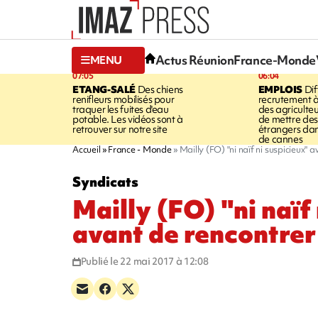
Actus Réunion
France-Monde
MENU
07:05
06:04
ETANG-SALÉ
Des chiens
EMPLOIS
Dif
renifleurs mobilisés pour
recrutement à
traquer les fuites d'eau
des agriculte
potable. Les vidéos sont à
de mettre des 
retrouver sur notre site
étrangers da
de cannes
Accueil
France - Monde
Mailly (FO) "ni naïf ni suspicieux"
Syndicats
Mailly (FO) "ni naïf
avant de rencontre
Publié le 22 mai 2017 à 12:08