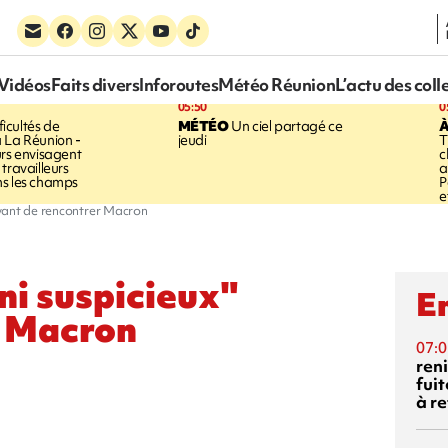
Vidéos
Faits divers
Inforoutes
Météo Réunion
L’actu des coll
05:50
0
ficultés de
MÉTÉO
Un ciel partagé ce
À
 La Réunion -
jeudi
T
urs envisagent
c
travailleurs
a
ns les champs
P
e
 avant de rencontrer Macron
 ni suspicieux"
En
r Macron
07:0
reni
fuit
à re