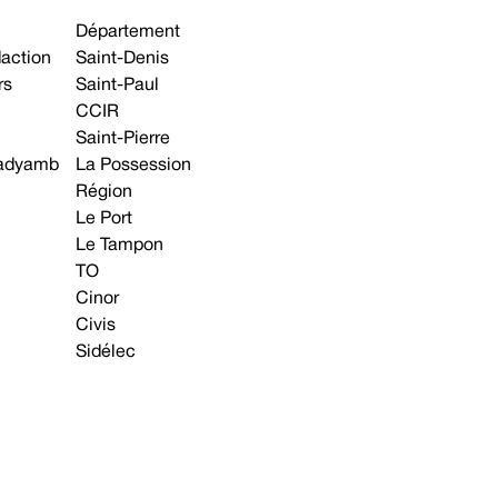
Département
daction
Saint-Denis
rs
Saint-Paul
CCIR
Saint-Pierre
 gadyamb
La Possession
Région
Le Port
Le Tampon
TO
Cinor
Civis
Sidélec
Annonces légales
Avis & Marchés publics