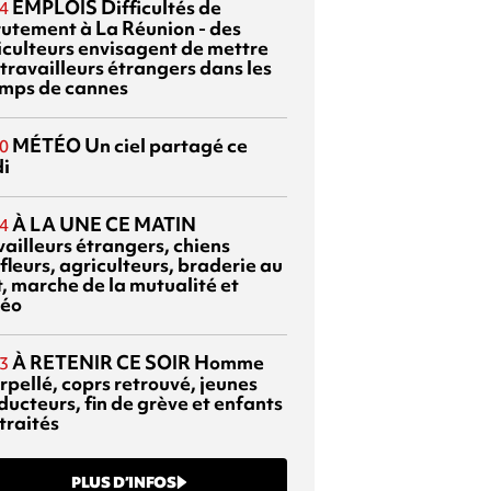
EMPLOIS
Difficultés de
4
rutement à La Réunion - des
iculteurs envisagent de mettre
travailleurs étrangers dans les
mps de cannes
MÉTÉO
Un ciel partagé ce
0
di
À LA UNE CE MATIN
4
vailleurs étrangers, chiens
fleurs, agriculteurs, braderie au
t, marche de la mutualité et
éo
À RETENIR CE SOIR
Homme
3
rpellé, coprs retrouvé, jeunes
ducteurs, fin de grève et enfants
traités
PLUS D’INFOS