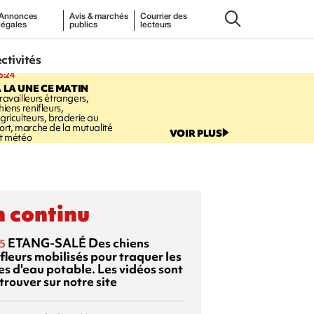
Annonces
Avis & marchés
Courrier des
légales
publics
lecteurs
ectivités
5:24
 LA UNE CE MATIN
ravailleurs étrangers,
hiens renifleurs,
griculteurs, braderie au
ort, marche de la mutualité
VOIR PLUS
t météo
 continu
ETANG-SALÉ
Des chiens
5
fleurs mobilisés pour traquer les
es d'eau potable. Les vidéos sont
trouver sur notre site