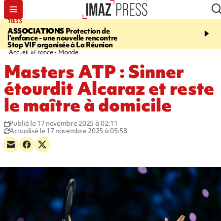
10:33
15:03
ASSOCIATIONS
Protection de
CANADA
Vaste feu de 
l’enfance - une nouvelle rencontre
l'ouest du pays, 20.000 
Stop VIF organisée à La Réunion
l'état d'urgence déclaré
Accueil
France - Monde
Masters ATP : Sinner
étourdit Alcaraz et reste
le maître à domicile
Publié le 17 novembre 2025 à 02:11
Actualisé le 17 novembre 2025 à 05:58