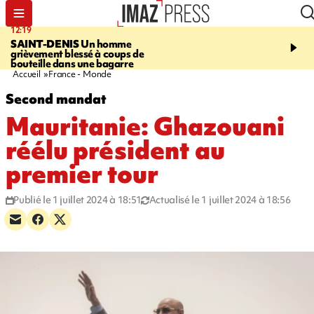
12:19
20:01
SAINT-DENIS
Un homme
A RETENIR CE SOIR
Ac
grièvement blessé à coups de
travail, bagarre à la gar
bouteille dans une bagarre
requin et Christophe L
Accueil
France - Monde
Second mandat
Mauritanie: Ghazouani
réélu président au
premier tour
Publié le 1 juillet 2024 à 18:51
Actualisé le 1 juillet 2024 à 18:56