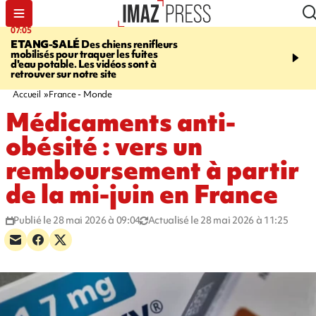
07:05
09:53
ETANG-SALÉ
Des chiens renifleurs
UN ÉTÉ
mobilisés pour traquer les fuites
CATASTROPHIQUE
Ca
d'eau potable. Les vidéos sont à
sécheresse, incendies - 
retrouver sur notre site
"global" pour ne laisser
agriculteur "seul"
Accueil
France - Monde
Médicaments anti-
obésité : vers un
remboursement à partir
de la mi-juin en France
Publié le 28 mai 2026 à 09:04
Actualisé le 28 mai 2026 à 11:25