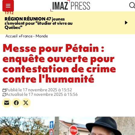
17:12
19:05
RÉGION RÉUNION
47 jeunes
SAINT-JOSEPH
Une ad
s'envolent pour "étudier et vivre au
chute de 6 mètres lors d'
Québec"
cannyoning, elle a été hé
par la gendarmerie
Accueil
France - Monde
Messe pour Pétain :
enquête ouverte pour
contestation de crime
contre l'humanité
Publié le 17 novembre 2025 à 15:52
Actualisé le 17 novembre 2025 à 15:56