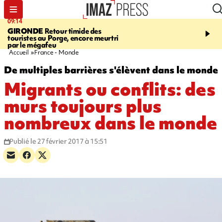
09:14
13:09
GIRONDE
Retour timide des
CONFLIT
Des échanges
touristes au Porge, encore meurtri
font cinq morts en Ukrai
par le mégafeu
Russie
Accueil
France - Monde
De multiples barrières s'élèvent dans le monde
Migrants ou conflits: des
murs toujours plus
nombreux dans le monde
Publié le 27 février 2017 à 15:51