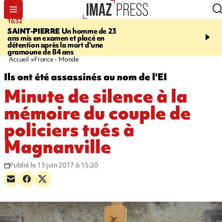
16:32
21:08
SAINT-PIERRE
Un homme de 23
MONDE
Arabie saoudit
ans mis en examen et placé en
et Turquie scellent un p
détention après la mort d'une
défense en pleine guerr
gramoune de 84 ans
Orient
Accueil
France - Monde
Ils ont été assassinés au nom de l'EI
Minute de silence à la
mémoire du couple de
policiers tués à
Magnanville
Publié le 13 juin 2017 à 15:20