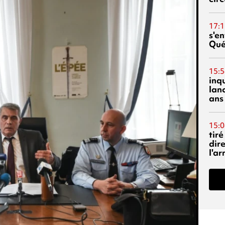
17:1
s'en
Qué
15:5
inq
lanc
ans
15:0
tiré
dir
l'a