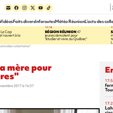
Vidéos
Faits divers
Inforoutes
Météo Réunion
L’actu des coll
17:12
1
Le Cap
RÉGION RÉUNION
47
S
t rouvert à la
jeunes s'envolent pour
i
"étudier et vivre au Québec"
t
L
omicides volontaires"
la mère pour
En
ires"
17:5
fer
novembre 2017 à 16:37
Tour
17:2
Lah
circ