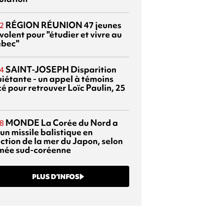
RÉGION RÉUNION
47 jeunes
2
volent pour "étudier et vivre au
bec"
SAINT-JOSEPH
Disparition
4
uiétante - un appel à témoins
é pour retrouver Loïc Paulin, 25
MONDE
La Corée du Nord a
8
 un missile balistique en
ection de la mer du Japon, selon
rmée sud-coréenne
PLUS D’INFOS