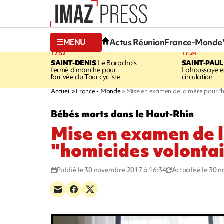
Actus Réunion
France-Monde
MENU
17:52
17:24
SAINT-DENIS
Le Barachois
SAINT-PAUL
fermé dimanche pour
Lahoussaye es
l'arrivée du Tour cycliste
circulation
Accueil
France - Monde
Mise en examen de la mère pour "h
Bébés morts dans le Haut-Rhin
Mise en examen de 
"homicides volonta
Publié le 30 novembre 2017 à 16:34
Actualisé le 30 