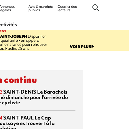
Annonces
Avis & marchés
Courrier des
légales
publics
lecteurs
ectivités
5:54
AINT-JOSEPH
Disparition
nquiétante - un appel à
émoins lancé pour retrouver
VOIR PLUS
oïc Paulin, 25 ans
 continu
SAINT-DENIS
Le Barachois
2
mé dimanche pour l'arrivée du
 cycliste
SAINT-PAUL
Le Cap
4
oussaye est rouvert à la
ulation