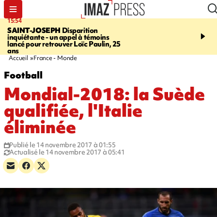
15:54
17:52
SAINT-JOSEPH
Disparition
SAINT-DENIS
Le Barac
inquiétante - un appel à témoins
dimanche pour l'arrivée
lancé pour retrouver Loïc Paulin, 25
cycliste
ans
Accueil
France - Monde
Football
Mondial-2018: la Suède
qualifiée, l'Italie
éliminée
Publié le 14 novembre 2017 à 01:55
Actualisé le 14 novembre 2017 à 05:41