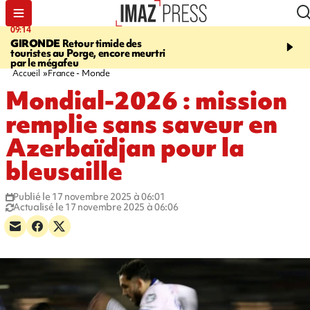
09:14
13:09
GIRONDE
Retour timide des
CONFLIT
Des échanges
touristes au Porge, encore meurtri
font cinq morts en Ukrai
par le mégafeu
Russie
Accueil
France - Monde
Mondial-2026 : mission
remplie sans saveur en
Azerbaïdjan pour la
bleusaille
Publié le 17 novembre 2025 à 06:01
Actualisé le 17 novembre 2025 à 06:06