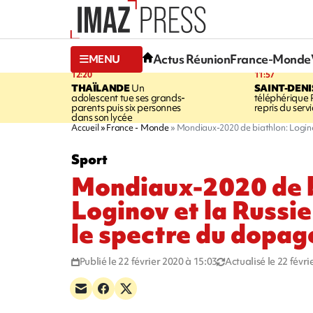
Actus Réunion
France-Monde
MENU
12:20
11:57
THAÏLANDE
Un
SAINT-DENI
adolescent tue ses grands-
téléphérique
parents puis six personnes
repris du serv
dans son lycée
Accueil
France - Monde
Mondiaux-2020 de biathlon: Logino
Sport
Mondiaux-2020 de b
Loginov et la Russie
le spectre du dopag
Publié le 22 février 2020 à 15:03
Actualisé le 22 févr