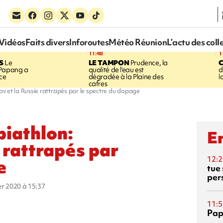
Vidéos
Faits divers
Inforoutes
Météo Réunion
L’actu des coll
11:48
1
S
Le
LE TAMPON
Prudence, la
 Papang a
qualité de l'eau est
d
ice
dégradée à la Plaine des
l
cafres
v et la Russie rattrapés par le spectre du dopage
iathlon:
En
 rattrapés par
12:2
e
tue
per
ier 2020 à 15:37
11:5
Pap