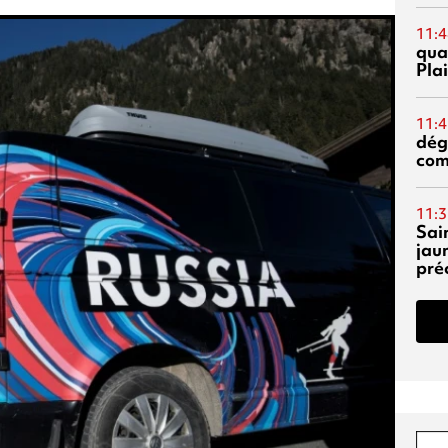
11:4
qual
Pla
11:4
dég
co
11:3
Sai
jau
pré