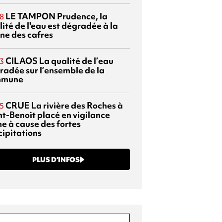
LE TAMPON
Prudence, la
8
ité de l'eau est dégradée à la
ine des cafres
CILAOS
La qualité de l’eau
3
radée sur l’ensemble de la
mmune
CRUE
La rivière des Roches à
5
nt-Benoit placé en vigilance
ne à cause des fortes
cipitations
PLUS D’INFOS