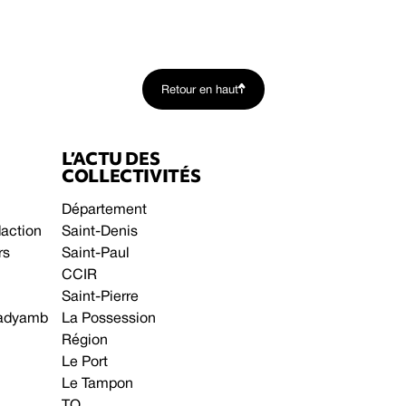
Retour en haut
L’ACTU DES
COLLECTIVITÉS
Département
daction
Saint-Denis
rs
Saint-Paul
CCIR
Saint-Pierre
 gadyamb
La Possession
Région
Le Port
Le Tampon
TO