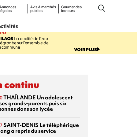
Annonces
Avis & marchés
Courrier des
légales
publics
lecteurs
ectivités
1:43
CILAOS
La qualité de l’eau
égradée sur l’ensemble de
a commune
VOIR PLUS
 continu
THAÏLANDE
Un adolescent
0
 ses grands-parents puis six
sonnes dans son lycée
SAINT-DENIS
Le téléphérique
7
ang a repris du service