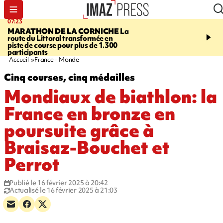
07:23
08:37
MARATHON DE LA CORNICHE
La
SAINT-DENIS
Lancemen
route du Littoral transformée en
braderie de l'océan pour
piste de course pour plus de 1.300
pouvoir d'achat des fami
participants
soutenir les commerçan
Accueil
France - Monde
Cinq courses, cinq médailles
Mondiaux de biathlon: la
France en bronze en
poursuite grâce à
Braisaz-Bouchet et
Perrot
Publié le 16 février 2025 à 20:42
Actualisé le 16 février 2025 à 21:03