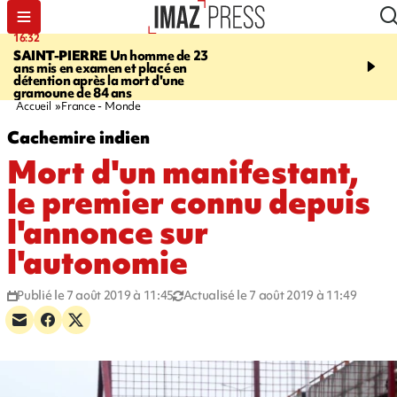
16:32
21:08
SAINT-PIERRE
Un homme de 23
MONDE
Arabie saoudit
ans mis en examen et placé en
et Turquie scellent un p
détention après la mort d'une
défense en pleine guerr
gramoune de 84 ans
Orient
Accueil
France - Monde
Cachemire indien
Mort d'un manifestant,
le premier connu depuis
l'annonce sur
l'autonomie
Publié le 7 août 2019 à 11:45
Actualisé le 7 août 2019 à 11:49