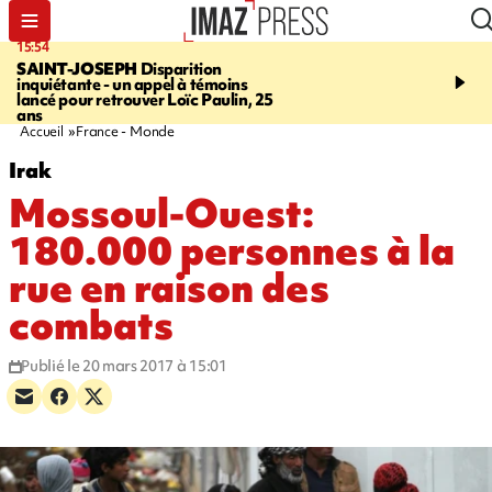
15:54
17:52
SAINT-JOSEPH
Disparition
SAINT-DENIS
Le Barac
inquiétante - un appel à témoins
dimanche pour l'arrivée
lancé pour retrouver Loïc Paulin, 25
cycliste
ans
Accueil
France - Monde
Irak
Mossoul-Ouest:
180.000 personnes à la
rue en raison des
combats
Publié le 20 mars 2017 à 15:01